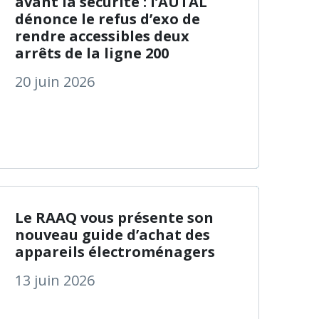
avant la sécurité : l’AUTAL
dénonce le refus d’exo de
rendre accessibles deux
arrêts de la ligne 200
20 juin 2026
AUTAL dénonce fermement le retrait, à l’automne 2026, de
à propos de Le RAAQ
En savoir plus
Le RAAQ vous présente son
nouveau guide d’achat des
appareils électroménagers
13 juin 2026