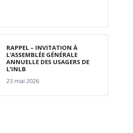
areth et Louis Braille 2026-2027
 RAAQ vous invite à un webinaire de lancement du proje
à propos de RAPPEL 
En savoir plus
RAPPEL – INVITATION À
L’ASSEMBLÉE GÉNÉRALE
ANNUELLE DES USAGERS DE
L’INLB
23 mai 2026
vante