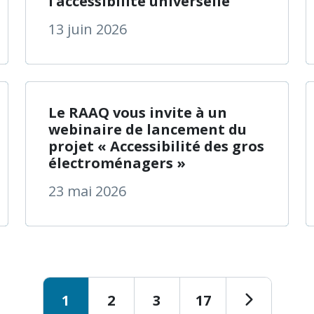
l’accessibilité universelle
13 juin 2026
 de Composition du Comité des usagers de l’Institut Naz
à propos de Le
En savoir plus
Le RAAQ vous invite à un
webinaire de lancement du
projet « Accessibilité des gros
électroménagers »
23 mai 2026
1
2
3
17
Page
Page
Page
Page
Page sui