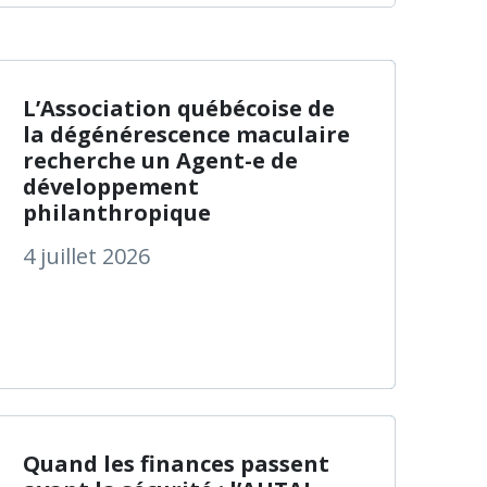
ts pour une meilleure reconnaissance par la populatio
ommuniqué du Gouvernement du Canada : Prestation can
à propos de L’Assoc
En savoir plus
L’Association québécoise de
la dégénérescence maculaire
recherche un Agent-e de
développement
philanthropique
4 juillet 2026
, l’équipe conjointe de l’Institut Nazareth-et-Louis-Bra
INLB recherche présentement des volontaires pour contri
à propos de Quand le
En savoir plus
Quand les finances passent