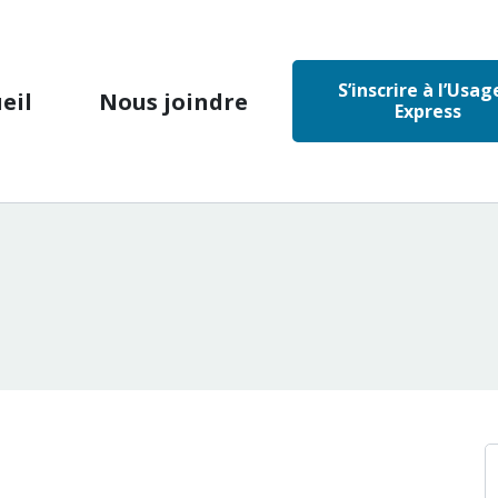
S’inscrire à l’Usag
eil
Nous joindre
Express
R