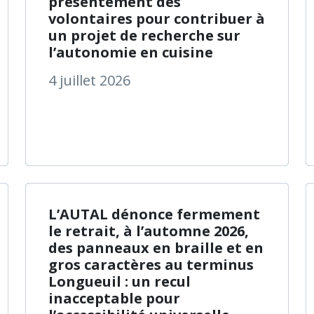
présentement des
volontaires pour contribuer à
un projet de recherche sur
l’autonomie en cuisine
4 juillet 2026
 de INLB Nouvelles-Vision – Numéro de juin 2026
à propos de L’
En savoir plus
L’AUTAL dénonce fermement
le retrait, à l’automne 2026,
des panneaux en braille et en
gros caractères au terminus
Longueuil : un recul
inacceptable pour