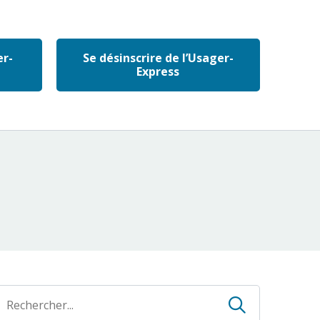
er-
Se désinscrire de l’Usager-
Express
Recherch
echerche