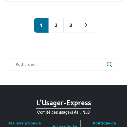
1
2
3
Page
Page
Page
Page suivante
Recher
Recherche
L'Usager-Express
Comité des usagers de l'INLB
Désinscription de
Politique de
Accessibilité