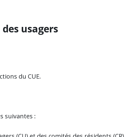
é des usagers
nctions du CUE.
s suivantes :
gers (CU) et des comités des résidents (CR)