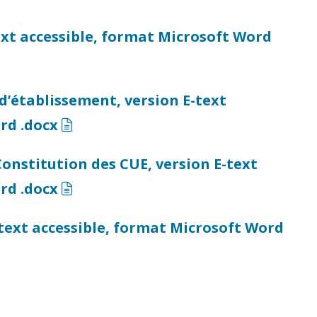
text accessible, format Microsoft Word
d’établissement, version E-text
(docx)
rd .docx
Constitution des CUE, version E-text
(docx)
rd .docx
-text accessible, format Microsoft Word