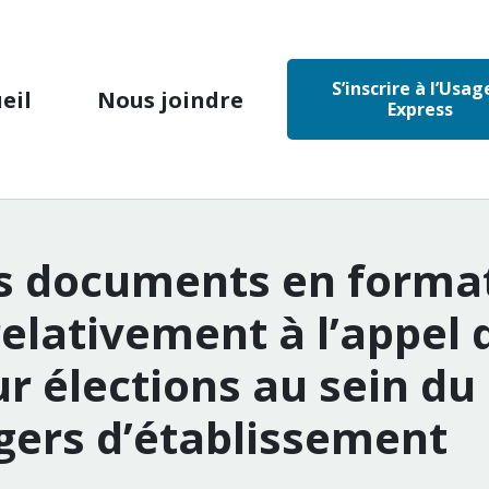
S’inscrire à l’Usag
eil
Nous joindre
Express
s documents en format
relativement à l’appel 
r élections au sein du
gers d’établissement