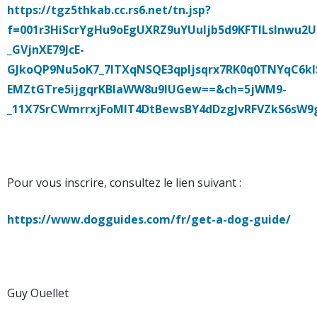
https://tgz5thkab.cc.rs6.net/tn.jsp?
f=001r3HiScrYgHu9oEgUXRZ9uYUuljb5d9KFTILslnwu2
_GVjnXE79JcE-
GJkoQP9Nu5oK7_7ITXqNSQE3qpljsqrx7RK0q0TNYqC6
EMZtGTre5ijgqrKBlaWW8u9lUGew==&ch=5jWM9-
_11X7SrCWmrrxjFoMlT4DtBewsBY4dDzgJvRFVZkS6sW
Pour vous inscrire, consultez le lien suivant :
https://www.dogguides.com/fr/get-a-dog-guide/
Guy Ouellet