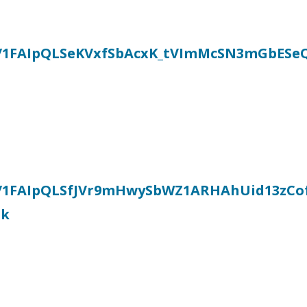
d/e/1FAIpQLSeKVxfSbAcxK_tVImMcSN3mGbES
/e/1FAIpQLSfJVr9mHwySbWZ1ARHAhUid13zCo
nk