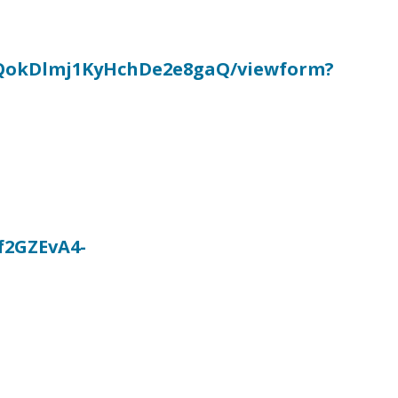
eQokDlmj1KyHchDe2e8gaQ/viewform?
f2GZEvA4-