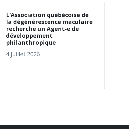
ts pour une meilleure reconnaissance par la populatio
ommuniqué du Gouvernement du Canada : Prestation can
à propos de L’Assoc
En savoir plus
L’Association québécoise de
la dégénérescence maculaire
recherche un Agent-e de
développement
philanthropique
4 juillet 2026