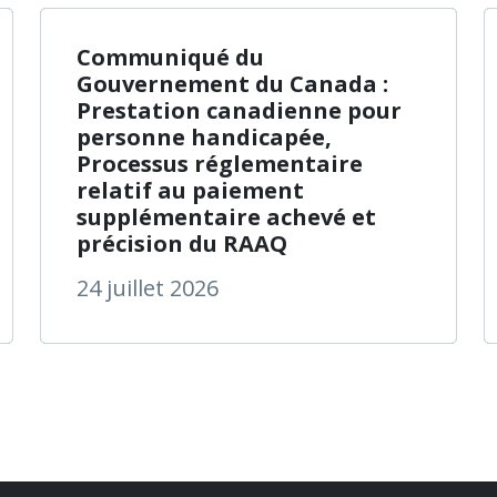
 de Santé Québec harmonise le nom de ses établissemen
à propos de C
En savoir plus
Communiqué du
Gouvernement du Canada :
Prestation canadienne pour
personne handicapée,
Processus réglementaire
relatif au paiement
supplémentaire achevé et
précision du RAAQ
24 juillet 2026