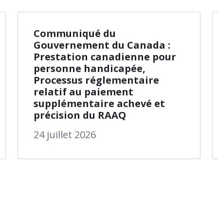
 de Santé Québec harmonise le nom de ses établissemen
à propos de C
En savoir plus
Communiqué du
Gouvernement du Canada :
Prestation canadienne pour
personne handicapée,
Processus réglementaire
relatif au paiement
supplémentaire achevé et
précision du RAAQ
24 juillet 2026