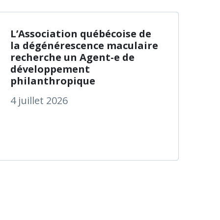
ts pour une meilleure reconnaissance par la populatio
ommuniqué du Gouvernement du Canada : Prestation can
à propos de L’Assoc
En savoir plus
L’Association québécoise de
la dégénérescence maculaire
recherche un Agent-e de
développement
philanthropique
4 juillet 2026